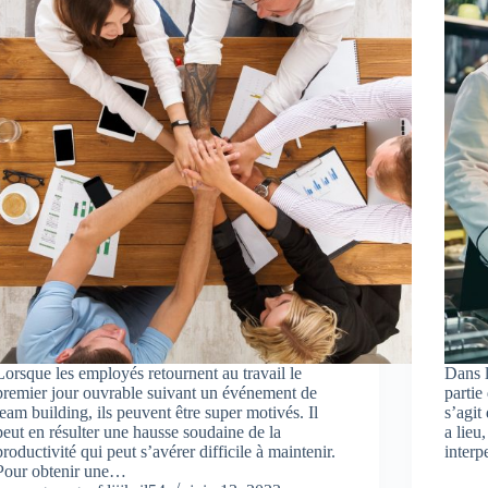
Lorsque les employés retournent au travail le
Dans l
premier jour ouvrable suivant un événement de
partie
team building, ils peuvent être super motivés. Il
s’agit
peut en résulter une hausse soudaine de la
a lieu
productivité qui peut s’avérer difficile à maintenir.
interp
Pour obtenir une…