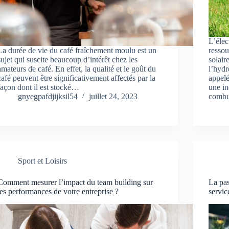
L’élec
La durée de vie du café fraîchement moulu est un
ressou
sujet qui suscite beaucoup d’intérêt chez les
solair
amateurs de café. En effet, la qualité et le goût du
l’hydr
café peuvent être significativement affectés par la
appelé
façon dont il est stocké…
une in
gnyegpafdjijksil54
juillet 24, 2023
combu
Sport et Loisirs
Comment mesurer l’impact du team building sur
La pas
les performances de votre entreprise ?
servic