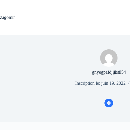
Passer
au
contenu
Zigomir
gnyegpafdjijksil54
Inscription le: juin 19, 2022