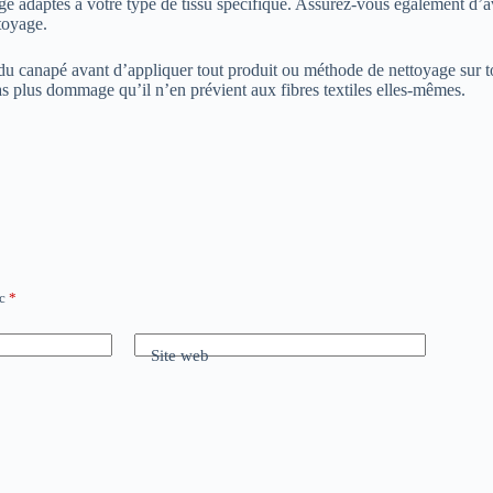
e adaptés à votre type de tissu spécifique. Assurez-vous également d’avoi
toyage.
 du canapé avant d’appliquer tout produit ou méthode de nettoyage sur t
pas plus dommage qu’il n’en prévient aux fibres textiles elles-mêmes.
ec
*
Site web