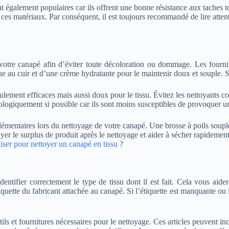
t également populaires car ils offrent une bonne résistance aux taches to
s matériaux. Par conséquent, il est toujours recommandé de lire attenti
r votre canapé afin d’éviter toute décoloration ou dommage. Les fourni
e au cuir et d’une crème hydratante pour le maintenir doux et souple. Si
ulement efficaces mais aussi doux pour le tissu. Évitez les nettoyants c
ologiquement si possible car ils sont moins susceptibles de provoquer une
entaires lors du nettoyage de votre canapé. Une brosse à poils souples p
er le surplus de produit après le nettoyage et aider à sécher rapidement 
liser pour nettoyer un canapé en tissu
?
entifier correctement le type de tissu dont il est fait. Cela vous aide
uette du fabricant attachée au canapé. Si l’étiquette est manquante ou i
tils et fournitures nécessaires pour le nettoyage. Ces articles peuvent i