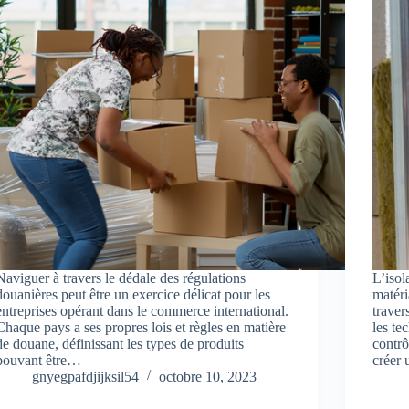
Naviguer à travers le dédale des régulations
L’isol
douanières peut être un exercice délicat pour les
matéri
entreprises opérant dans le commerce international.
traver
Chaque pays a ses propres lois et règles en matière
les te
de douane, définissant les types de produits
contrô
pouvant être…
créer
gnyegpafdjijksil54
octobre 10, 2023